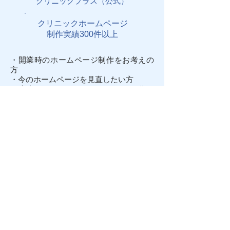
クリニックプラス（公式）
クリニックホームページ
制作実績300件以上
・開業時のホームページ制作をお考えの
方
・今のホームページを見直したい方
​・患者さんのためのホームページを作り
たい方
・経営的側面から広報を見直したい方
・求人対策をホームページでしたい方
・動画を導入したい方
​ など、お気軽にご相談ください。
フォームから問い合わせる
フリーダイヤル：0120-55-9629
料金を見る