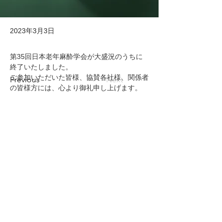
2023年3月3日
第35回日本老年麻酔学会が大盛況のうちに
終了いたしました。
ご参加いただいた皆様、協賛各社様、関係者
Previous
Next
の皆様方には、心より御礼申し上げます。